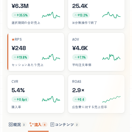
¥6.3M
25.4K
+35.5%
+13.2%
選択期間の合計売上
30分無操作で終了
★
RPS
AOV
¥248
¥4.6K
+19.8%
+7.1%
セッションあたり売上
平均注文単価
CVR
ROAS
5.4%
2.9×
+0.6pt
+0.4
購入率
広告費に対する売上倍率
概況
流入
コンテンツ
3
4
2