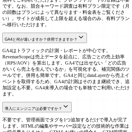
です。なお、競合キーワード調査は有料プラン限定です（月
の回数はプランによって異なります・料金表をご覧くださ
い）。サイトが成長して上限を超える場合のみ、有料プラン
へ移行いただけます。
GA4と何が違いますか？併用できますか？
GA4はトラフィックの計測・レポートが中心です。
RevenueScopeは売上データを起点に、広告ごとの売上効率
（RPS/AOV）を算出します。GA4では出せない「どの広告
がいくら売上を生んでいるか」を可視化する、補完関係のツ
ールです。併用も簡単です。GA4と同じdataLayerから売上イ
ベントを取得するため、GA4の計測はそのまま継続でき、追
加設定も不要。GA4未導入の場合でも単独でご利用いただけ
ます。
導入にエンジニアは必要ですか？
不要です。管理画面でタグを1つ追加するだけで導入が完了
します。HTMLの編集やサーバー設定などの技術的な作業は