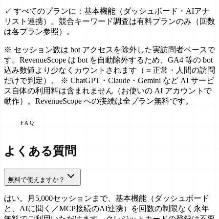
✓
すべてのプランに：基本機能（ダッシュボード・AIアナ
リスト連携）。競合キーワード調査は有料プランのみ（回数
は各プラン参照）。
※ セッション数は bot アクセスを除外した実訪問者ベースで
す。RevenueScope は bot を自動除外するため、GA4 等の bot
込み数値より少なくカウントされます（＝正常・人間の訪問
だけで判定）。 ※ ChatGPT・Claude・Gemini など AI サービ
ス自体の利用料は含まれません（お使いの AI アカウントで
動作）。RevenueScope への接続は全プラン無料です。
FAQ
よくある質問
無料で使えますか？
はい。月5,000セッションまで、基本機能（ダッシュボード
と、AIに聞く／MCP接続のAI連携）を回数の制限なく永年
無料でご利用いただけます。クレジットカードの登録は不要