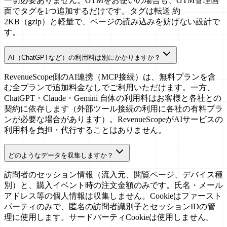
一切必要ありません。GTMをお使いの場合も、GTM管理画
面でタグを1つ追加するだけです。タグは転送 約
2KB（gzip）と軽量で、ページの読み込みを妨げない設計で
す。
AI（ChatGPTなど）の利用料は別にかかりますか？
RevenueScope側のAI連携（MCP接続）は、無料プランを含
む全プランで追加料金なしでご利用いただけます。一方、
ChatGPT・Claude・Gemini 自体の利用料はお客様と各社との
契約に依存します（外部ツール接続の利用に各社の有料プラ
ンが必要な場合があります）。RevenueScopeがAIサービスの
利用料を負担・代行することはありません。
どのようなデータを収集しますか？
訪問者のセッション情報（流入元、閲覧ページ、デバイス種
別）と、購入イベント時の注文金額のみです。氏名・メール
アドレス等の個人情報は収集しません。Cookieはファースト
パーティのみで、匿名の訪問者識別子とセッションIDの管
理に使用します。サードパーティCookieは使用しません。