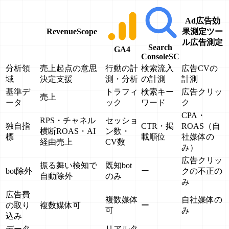
Ad
広告効
Revenue
Scope
果測定ツー
ル
広告測定
Search
GA4
Console
SC
分析領
売上起点の意思
行動の計
検索流入
広告CVの
域
決定支援
測・分析
の計測
計測
基準デ
トラフィ
検索キー
広告クリッ
売上
ータ
ック
ワード
ク
CPA・
RPS・チャネル
セッショ
独自指
CTR・掲
ROAS（自
横断ROAS・AI
ン数・
標
載順位
社媒体の
経由売上
CV数
み）
広告クリッ
振る舞い検知で
既知bot
bot除外
ー
クの不正の
自動除外
のみ
み
広告費
複数媒体
自社媒体の
の取り
複数媒体可
ー
可
み
込み
データ
リアルタ