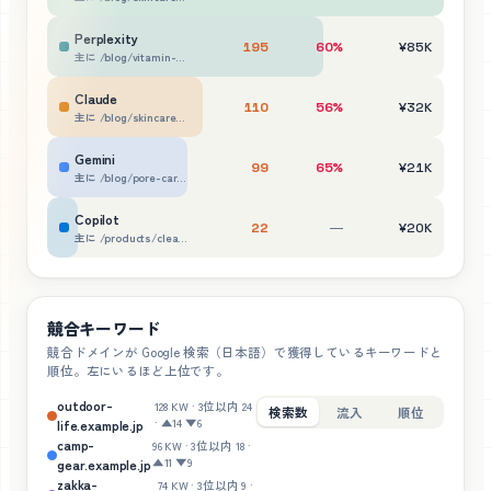
Perplexity
195
60%
¥85K
主に /blog/vitamin-c-serum-guide 他4ページ
Claude
110
56%
¥32K
主に /blog/skincare-order-guide 他2ページ
Gemini
99
65%
¥21K
主に /blog/pore-care-basics 他3ページ
Copilot
—
22
¥20K
主に /products/cleansing-balm 他1ページ
競合キーワード
競合ドメインが Google 検索（日本語）で獲得しているキーワードと
順位。左にいるほど上位です。
outdoor-
128
KW
·
3位以内
24
検索数
流入
順位
· ▲14 ▼6
life.example.jp
camp-
96
KW
·
3位以内
18
·
▲11 ▼9
gear.example.jp
zakka-
74
KW
·
3位以内
9
·