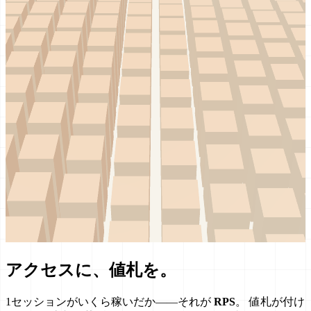
ア
ク
セ
ス
に
、
値
札
を
。
1セッションがいくら稼いだか——それが
RPS
。
値札が付け