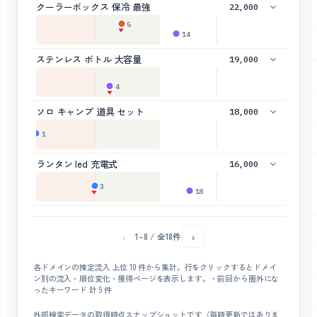
クーラーボックス 保冷 最強
22,000
5
▼
14
ステンレス ボトル 大容量
19,000
4
▼
ソロ キャンプ 道具 セット
18,000
1
ランタン led 充電式
16,000
3
18
▼
‹
›
1–8 / 全18件
各ドメインの推定流入 上位
10
件から集計。行をクリックするとドメイ
ン別の流入・順位変化・獲得ページを表示します。
・前回から圏外にな
ったキーワード 計
9
件
外部検索データの取得時点スナップショットです（毎時更新ではありま