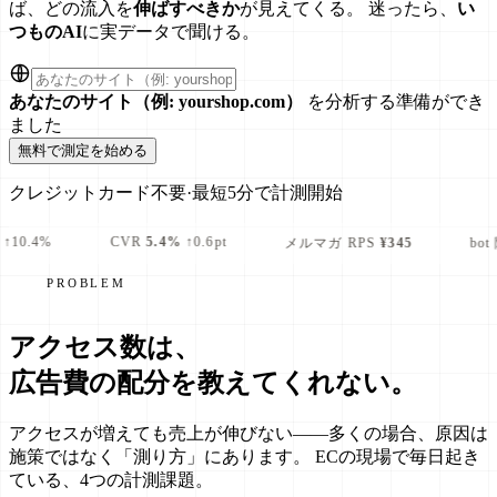
ば、どの流入を
伸ばすべきか
が見えてくる。
迷ったら、
い
つものAI
に実データで聞ける。
あなたのサイト（例: yourshop.com）
を分析する準備ができ
ました
無料で測定を始める
クレジットカード不要
·
最短5分で計測開始
VR
5.4%
↑0.6pt
メルマガ RPS
¥345
bot 除外
-64%
(Direct)
PROBLEM
アクセス数は、
広告費の配分を
教えてくれない
。
アクセスが増えても売上が伸びない——多くの場合、原因は
施策ではなく「測り方」にあります。 ECの現場で毎日起き
ている、4つの計測課題。