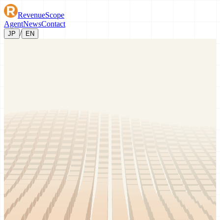
Revenue
Scope
Agent
News
Contact
/
JP
EN