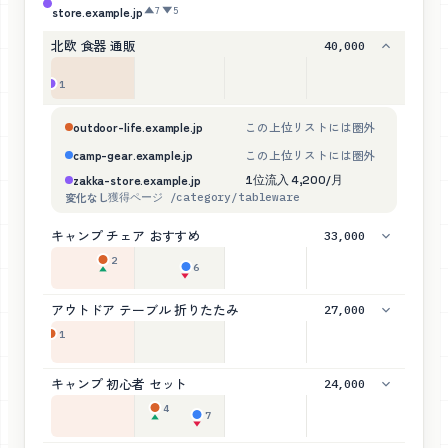
▲7 ▼5
store.example.jp
北欧 食器 通販
40,000
1
outdoor-life.example.jp
この上位リストには圏外
camp-gear.example.jp
この上位リストには圏外
zakka-store.example.jp
1位
流入
4,200
/月
変化なし
獲得ページ
/category/tableware
キャンプ チェア おすすめ
33,000
2
6
▲
▼
アウトドア テーブル 折りたたみ
27,000
1
キャンプ 初心者 セット
24,000
4
7
▲
▼