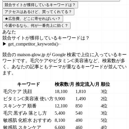
競合サイトが獲得しているキーワードは？
アクセスはあるけど、買ってくれてる？
★
広告費、どこに寄せればいい？
今週やるなら、何が一番売上に効く？
あなた
競合サイトが獲得しているキーワードは？
▶
get_competitor_keywords
()
✓
競合の maison-glow.jp が Google 検索で上位に入っているキー
ワードです。毛穴ケアやビタミンC美容液など、検索数が多
く、あなたの記事ともテーマが重なるキーワードが並んでい
ます。
キーワード
検索数/月
推定流入/月
順位
毛穴ケア 洗顔
18,100
1,810
3位
ビタミンC美容液 使い方
9,900
1,490
2位
スキンケア 順番
12,100
850
4位
毛穴 黒ずみ 落とし方
5,400
540
3位
敏感肌 化粧水 おすすめ
8,100
490
5位
敏感肌 スキンケア
6,600
460
4位