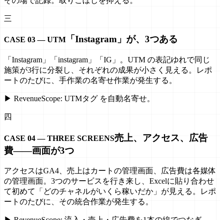
その場で記録。取りこぼしを抑える。
三
「Instagram」が、3つある
CASE 03 — UTM
「Instagram」「instagram」「IG」。UTM の表記ゆれで同じ
施策が3行に分裂し、それぞれの成果が小さく見える。レポ
ートのたびに、手作業の名寄せ作業が発生する。
▶
Revenue
Scope
:
UTMタグ を自動名寄せ。
四
売上、アクセス、広告
CASE 04 — THREE SCREENS
費——画面が3つ
アクセスはGA4、売上はカートの管理画面、広告費は各媒体
の管理画面。3つのサービスを行き来し、Excelに貼り合わせ
て初めて「どのチャネルがいくら稼いだか」が見える。レポ
ートのたびに、その統合作業が発生する。
▶
Revenue
Scope
:
流入・売上・広告費を1本の線でつなぎ、