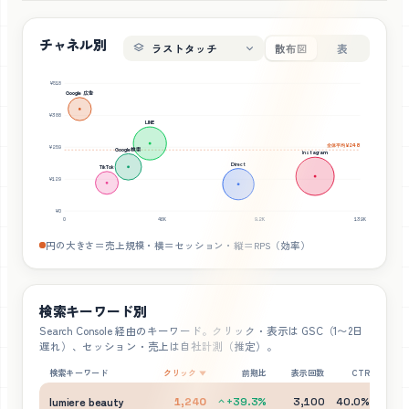
チャネル別
散布図
表
¥
518
Google 広告
¥
388
LINE
全体平均
¥
248
¥
259
Google検索
Instagram
Direct
TikTok
¥
129
¥
0
0
4.6K
9.2K
13.9K
円の大きさ＝売上規模・横＝セッション・縦＝RPS（効率）
検索キーワード別
Search Console 経由のキーワード。クリック・表示は GSC（1〜2日
遅れ）、セッション・売上は自社計測（推定）。
検索キーワード
クリック
前期比
表示回数
CTR
掲
▼
lumiere beauty
+39.3
%
1,240
3,100
40.0
%