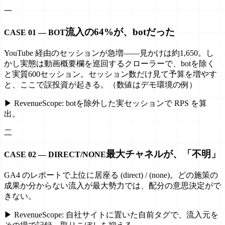
一
流入の64%が、botだった
CASE 01 — BOT
YouTube 経由のセッションが急増——見かけは約1,650。し
かし実態は動画概要欄を巡回するクローラーで、botを除く
と実質600セッション。セッション数だけ見て予算を増やす
と、ここで誤投資が起きる。（数値はデモ環境の例）
▶
Revenue
Scope
:
botを除外した実セッションで RPS を算
出。
二
最大チャネルが、「不明」
CASE 02 — DIRECT/NONE
GA4 のレポートで上位に居座る (direct) / (none)。どの施策の
成果か分からない流入が最大勢力では、配分の意思決定がで
きない。
▶
Revenue
Scope
:
自社サイトに置いた自前タグで、流入元を