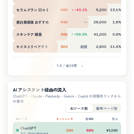
セラムブラン 口コミ
-43.1
%
680
5,200
13.1
%
美白美容液 おすすめ
—
540
28,000
1.9
%
スキンケア 順番
+58.8
%
390
41,000
0.9
%
モイストリペアクリーム
新規
320
2,800
11.4
%
‹
›
1–5 / 全20件
AI アシスタント経由の流入
ChatGPT・Claude・Perplexity・Gemini・Copilot の回答内リンクから
の着地
AIソース別
着地ページ別
AIソース
セッション
直帰率
売上
▼
ChatGPT
280
56%
¥128K
主に /blog/skincare-order-guide 他5ページ