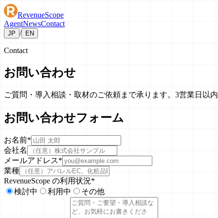
Revenue
Scope
Agent
News
Contact
/
JP
EN
Contact
お問い合わせ
ご質問・導入相談・取材のご依頼まで承ります。3営業日以
お問い合わせフォーム
お名前
*
会社名
メールアドレス
*
業種
RevenueScope の利用状況
*
検討中
利用中
その他